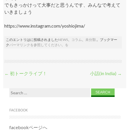
でもきっかけって大事だと思うんです、みんなで考えて
いきましょう
https://www.instagram.com/yoshiojima/
このエントリはに投稿されました
NEWS
、
コラム
、
未分類
。ブックマー
ク
パーマリンク
を参照してください。を
投稿ナビゲーション
←
初トークライブ！
小話(in India)
→
Search for:
FACEBOOK
facebookページへ