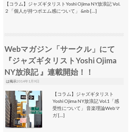
【コラム】ジャズギタリストYoshi Ojima NY放浪記 Vol.
２「個人が持つポエム感について」 &nb […]
Webマガジン「サークル」にて
『ジャズギタリストYoshi Ojima
NY放浪記 』連載開始！！
は掲示
2014年1月9日
【コラム】ジャズギタリスト
Yoshi Ojima NY放浪記 Vol.1「感
受性について」 音楽理論Webマ
ガ […]