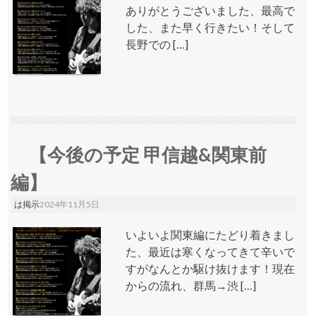
ありがとうございました、最高で
した、また早く行きたい！そして
長野での […]
【今後の予定 甲信越&関東前
編】
は掲示
2024年11月5日
いよいよ関東編にたどり着きまし
た、最近は寒くなってきて辛いで
すがなんとか駆け抜けます！現在
からの流れ、群馬→渋 […]