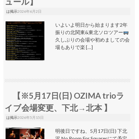
ュール】
は掲示
2026年6月2日
いよいよ明日から始まります2年
振りの北関東&東北ソロツアー
久しぶりの会場や初めましての会
場もありで楽 […]
【※5月17日(日) OZIMA trioラ
イブ会場変更、下北→北本 】
は掲示
2026年5月15日
明後日ですね、5月17日(日) 下北
沢 No Room For Squaresにて予定