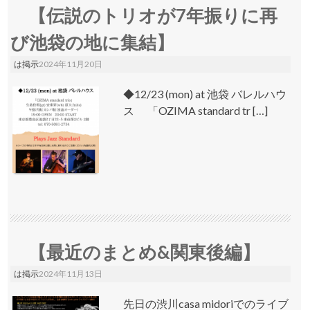
【伝説のトリオが7年振りに再
び池袋の地に集結】
は掲示
2024年11月20日
◆12/23 (mon) at 池袋 バレルハウ
ス 「OZIMA standard tr […]
【最近のまとめ&関東後編】
は掲示
2024年11月13日
先日の渋川casa midoriでのライブ