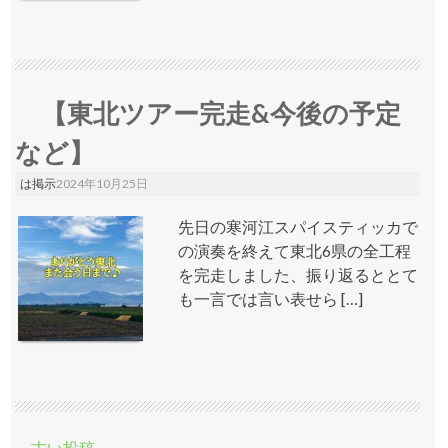
【東北ツアー完走&今後の予定
など】
は掲示
2024年10月25日
先日の寒河江スパイスティッカで
の演奏を終えて東北6県の全工程
を完走しました、振り返るととて
も一言では言い表せら […]
投稿ナビゲーション
←
古い投稿