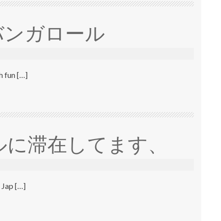
バンガロール
 fun […]
ルに滞在してます、
 Jap […]