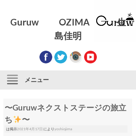
Guruw OZIMA 生
島佳明
メニュー
コンテンツにスキップ
〜Guruwネクストステージの旅立
ち
〜
は掲示
2021年4月17日
により
yoshiojima