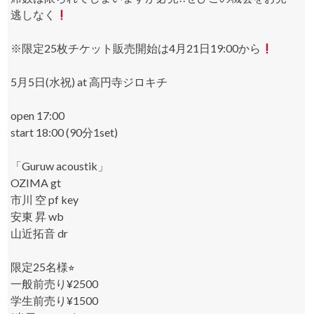
逃しなく
※限定25枚チケット販売開始は4月21日19:00から
5月5日(水祝) at 高円寺ジロキチ
open 17:00
start 18:00 (90分1set)
「Guruw acoustik」
OZIMA gt
市川 空 pf key
安東 昇 wb
山近拓音 dr
限定25名様⭐︎
一般前売り¥2500
学生前売り¥1500