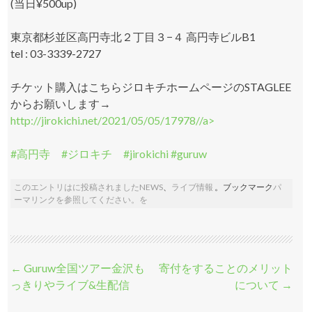
(当日¥500up)
東京都杉並区高円寺北２丁目３−４ 高円寺ビルB1
tel : 03-3339-2727
チケット購入はこちらジロキチホームページのSTAGLEE
からお願いします→
http://jirokichi.net/2021/05/05/17978//a>
#高円寺 #ジロキチ #jirokichi #guruw
このエントリはに投稿されました
NEWS
、
ライブ情報
。ブックマーク
パ
ーマリンク
を参照してください。を
投稿ナビゲーション
←
Guruw全国ツアー金沢も
寄付をすることのメリット
っきりやライブ&生配信
について
→