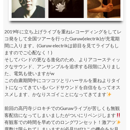
2019年に立ち上げライブを重ねレコーディングをしてレ
コ発をして全国ツアーを行ったGuruw(electrik)が充電期
間に入ります。(Guruw electrikは節目を見てライブもし
ますのでご心配なく！)
そしてバンドの更なる進化のため、よりアコースティッ
クなサウンド、アンサンブルを追求する段階に入りまし
た、電気も使いますがw
この自粛期間中にコツコツとリハーサルを重ねよりタイ
トになってきているバンドサウンドを自信をもってオス
スメします、かなりスゴイことになってきてます
前回の高円寺ジロキチでのGuruwライブが苦しくも無観
客配信になってしまいましたがついにリベンジします
有観客での時間を早めてのロングワンセット！激アツ
席数は限られてしまいますが必見!!ぜひこの機会をお見